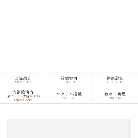
MAEDA CLINIC
当院紹介
診療案内
健康診断
ABOUT US
SERVICE
CHECK UP
内視鏡検査
ワクチン接種
症状・疾患
（胃カメラ・大腸カメラ）
VACCINE
DISEASE
ENDOSCOPE