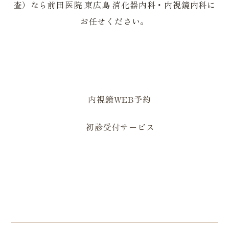
0823-82-2179
0823-82-1629
内視鏡WEB予約
初診受付サービス
住所
〒739-2502 広島県東広島市黒瀬町国
近335-1
診療時間
月
火
水
木
金
土
日/祝