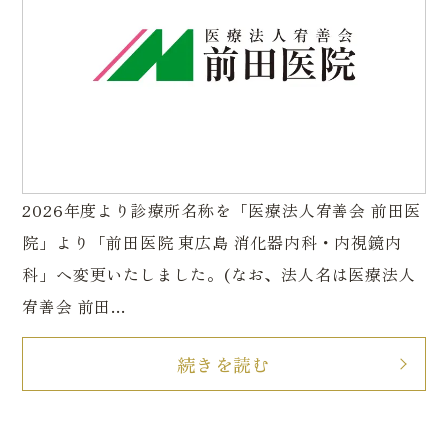
内科・一般内科
潰瘍性大腸炎・クローン病 専門外来
生活習慣病外来
漢方外来
大腸内視鏡検査（大腸カメラ）
当院について
胃内視鏡検査（胃カメラ）
院長あいさつ・医師紹介
禁煙外来
オンライン診療
日帰り大腸ポリープ切除
医院案内・アクセス
訪問診療
ピロリ菌検査
2026年度より診療所名称を「医療法人宥善会 前田医
自費診療
超音波検査【エコー検査】
院」より「前田医院 東広島 消化器内科・内視鏡内
（Coming soon）
科」へ変更いたしました。(なお、法人名は医療法人
宥善会 前田...
続きを読む