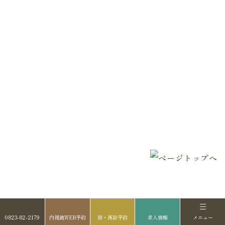
ワクチン接種
医院案内・アクセス
採用情報
検査案内
ブログ
ピロリ菌検査
お知らせ
超音波検査【エコー検査】
プライバシーポリ
自費診療（Coming soon）
シー
診療案内
内科・一般内科
生活習慣病外来
潰瘍性大腸炎・クローン病 専門
外来
0823-82-2179
内視鏡WEB予約
初・再診予約
求人情報
メニュー
漢方外来