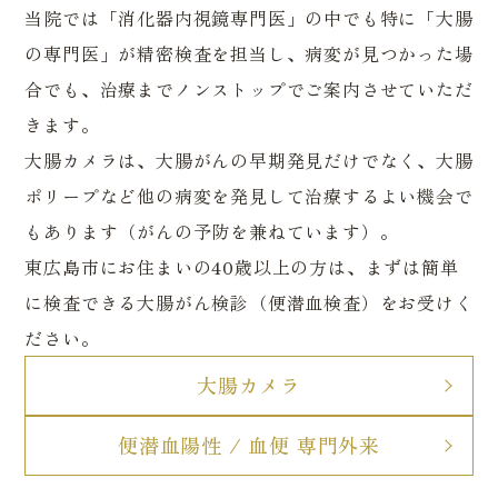
当院では「消化器内視鏡専門医」の中でも特に「大腸
の専門医」が精密検査を担当し、病変が見つかった場
合でも、治療までノンストップでご案内させていただ
きます。
大腸カメラは、大腸がんの早期発見だけでなく、大腸
ポリープなど他の病変を発見して治療するよい機会で
もあります（がんの予防を兼ねています）。
東広島市にお住まいの40歳以上の方は、まずは簡単
に検査できる大腸がん検診（便潜血検査）をお受けく
ださい。
内科・一般内科
潰瘍性大腸炎・クローン病 専門外来
大腸カメラ
生活習慣病外来
漢方外来
便潜血陽性 / 血便 専門外来
大腸内視鏡検査（大腸カメラ）
当院について
胃内視鏡検査（胃カメラ）
院長あいさつ・医師紹介
禁煙外来
オンライン診療