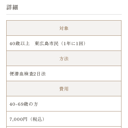
詳細
日帰り大腸ポリープ切除
医院案内・アクセス
訪問診療
ピロリ菌検査
対象
自費診療
超音波検査【エコー検査】
（Coming soon）
40歳以上 東広島市民（1年に1回）
方法
便潜血検査2日法
費用
40-69歳の方
7,000円（税込）