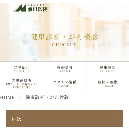
健康診断・がん検診
健康診断・がん検診
CHECKUP
当院紹介
診療案内
健康診断
ABOUT US
SERVICE
CHECK UP
内視鏡検査
ワクチン接種
症状・疾患
（胃カメラ・大腸カメラ）
VACCINE
DISEASE
ENDOSCOPE
HOME
健康診断・がん検診
目次