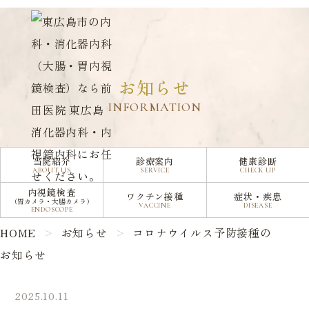
コロナウイルス予防接種のお知らせ
お知らせ
INFORMATION
当院紹介
診療案内
健康診断
ABOUT US
SERVICE
CHECK UP
内視鏡検査
ワクチン接種
症状・疾患
（胃カメラ・大腸カメラ）
VACCINE
DISEASE
ENDOSCOPE
HOME
お知らせ
コロナウイルス予防接種の
お知らせ
2025.10.11