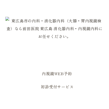
内科・一般内科
潰瘍性大腸炎・クローン病 専門外来
生活習慣病外来
漢方外来
大腸内視鏡検査（大腸カメラ）
当院について
胃内視鏡検査（胃カメラ）
院長あいさつ・医師紹介
禁煙外来
オンライン診療
0823-82-2179
日帰り大腸ポリープ切除
医院案内・アクセス
0823-82-1629
訪問診療
ピロリ菌検査
自費診療
超音波検査【エコー検査】
内視鏡WEB予約
（Coming soon）
初診受付サービス
住所
〒739-2502 広島県東広島市黒瀬町国