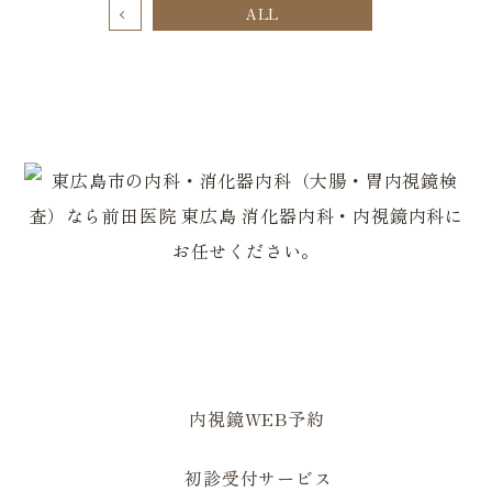
ALL
0823-82-2179
0823-82-1629
内科・一般内科
潰瘍性大腸炎・クローン病 専門外来
内視鏡WEB予約
生活習慣病外来
漢方外来
大腸内視鏡検査（大腸カメラ）
当院について
胃内視鏡検査（胃カメラ）
院長あいさつ・医師紹介
初診受付サービス
禁煙外来
オンライン診療