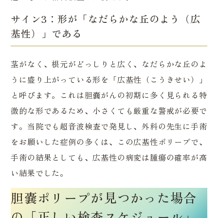
サイン3：形が「なだらかな丘のよう（広
基性）」である
茎がなく、根元がどっしりと広く、なだらかな丘のよ
うに盛り上がっている形を「広基性（こうきせい）」
と呼びます。これは胆嚢がんの初期に多く見られる特
徴的な形であるため、小さくても厳重な警戒が必要で
す。当院でも超音波検査で発見し、外科の先生に手術
をお願いした症例の多くは、この広基性ポリープで、
手術の結果としても、広基性の病変は腫瘍の確率が高
内科・一般内科
潰瘍性大腸炎・クローン病 専門外来
い結果でした。
生活習慣病外来
漢方外来
胆嚢ポリープが見つかった場合
大腸内視鏡検査（大腸カメラ）
当院について
胃内視鏡検査（胃カメラ）
院長あいさつ・医師紹介
の「正しい検査スケジュール」
禁煙外来
オンライン診療