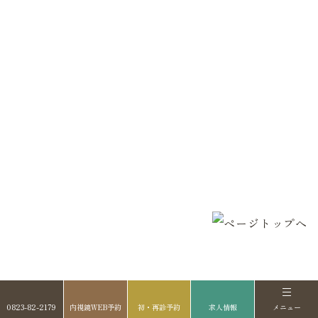
お知らせ
超音波検査【エコー検査】
プライバシーポリ
自費診療（Coming soon）
シー
診療案内
内科・一般内科
生活習慣病外来
潰瘍性大腸炎・クローン病 専門
外来
漢方外来
禁煙外来
往診・訪問診療
オンライン診療
0823-82-2179
内視鏡WEB予約
初・再診予約
求人情報
メニュー