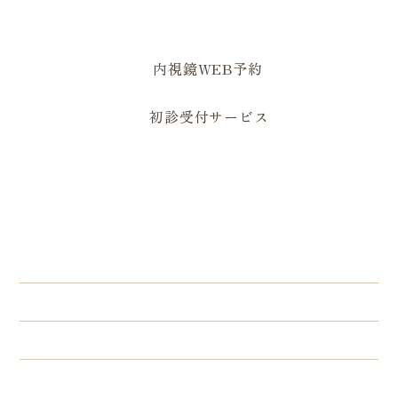
0823-82-1629
内視鏡WEB予約
初診受付サービス
住所
〒739-2502 広島県東広島市黒瀬町国
近335-1
診療時間
月
火
水
木
金
土
日/祝
8：30～
●
●
●
●
●
●
／
12：30
15：00～
●
●
●
／
●
／
／
18：00
※第一土曜日午後は内視鏡検査・IBD専門外来（予約