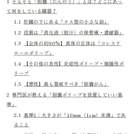
1
そもそも「胆嚢（たんのう）」とは？どこにあっ
て何をしている臓器？
1.1
肝臓の下にある「ナス型の小さな袋」
1.2
役割は「消化液（胆汁）の保管庫・濃縮器」
1.3
【全体の約90%】真珠の正体は「コレステ
ロールポリープ」
1.4
【その他の良性】炎症性ポリープ・腺腫性ポ
リープ
1.5
【悪性】最も警戒すべき「胆嚢がん」
2
専門医が教える「胆嚢ポリープを放置していい基
準」
2.1
基準1：大きさが「10mm（1cm）未満」であ
ること