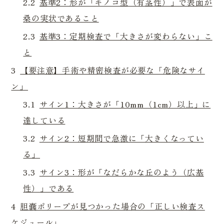
2.2
基準2：形が「キノコ型（有茎性）」で表面が
桑の実状であること
2.3
基準3：定期検査で「大きさが変わらない」こ
と
3
【要注意】手術や精密検査が必要な「危険なサイ
ン」
3.1
サイン1：大きさが「10mm（1cm）以上」に
達している
3.2
サイン2：短期間で急激に「大きくなってい
る」
3.3
サイン3：形が「なだらかな丘のよう（広基
性）」である
4
胆嚢ポリープが見つかった場合の「正しい検査ス
ケジュール」