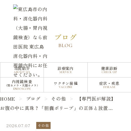
【専門医が解説】お腹の中に真珠？「胆嚢ポリープ」の正体と放置していい基準
ブログ
BLOG
当院紹介
診療案内
健康診断
ABOUT US
SERVICE
CHECK UP
内視鏡検査
ワクチン接種
症状・疾患
（胃カメラ・大腸カメラ）
VACCINE
DISEASE
ENDOSCOPE
HOME
ブログ
その他
【専門医が解説】
お腹の中に真珠？「胆嚢ポリープ」の正体と放置して
いい基準
2026.07.07
その他