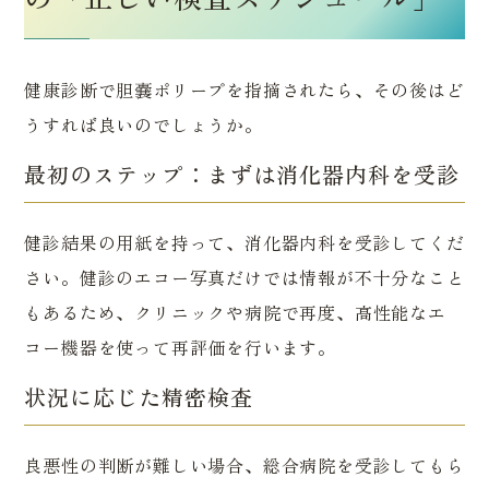
日帰り大腸ポリープ切除
医院案内・アクセス
訪問診療
ピロリ菌検査
健康診断で胆嚢ポリープを指摘されたら、その後はど
自費診療
うすれば良いのでしょうか。
超音波検査【エコー検査】
（Coming soon）
最初のステップ：まずは消化器内科を受診
健診結果の用紙を持って、消化器内科を受診してくだ
さい。健診のエコー写真だけでは情報が不十分なこと
もあるため、クリニックや病院で再度、高性能なエ
コー機器を使って再評価を行います。
状況に応じた精密検査
良悪性の判断が難しい場合、総合病院を受診してもら