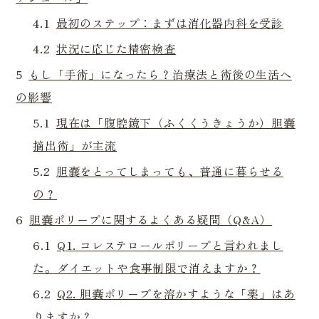
4.1
最初のステップ：まずは消化器内科を受診
4.2
状況に応じた精密検査
5
もし「手術」になったら？治療法と術後の生活へ
の影響
5.1
現在は「腹腔鏡下（ふくくうきょうか）胆嚢
摘出術」が主流
5.2
胆嚢をとってしまっても、普通に暮らせる
の？
6
胆嚢ポリープに関するよくある疑問（Q&A）
6.1
Q1. コレステロールポリープと言われまし
た。ダイエットや食事制限で消えますか？
6.2
Q2. 胆嚢ポリープを溶かすような「薬」はあ
りますか？