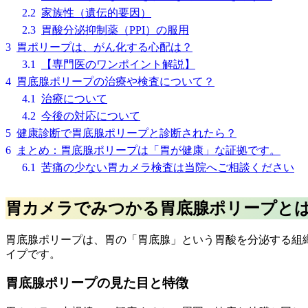
2.2
家族性（遺伝的要因）
2.3
胃酸分泌抑制薬（PPI）の服用
3
胃ポリープは、がん化する心配は？
3.1
【専門医のワンポイント解説】
4
胃底腺ポリープの治療や検査について？
4.1
治療について
4.2
今後の対応について
5
健康診断で胃底腺ポリープと診断されたら？
6
まとめ：胃底腺ポリープは「胃が健康」な証拠です。
6.1
苦痛の少ない胃カメラ検査は当院へご相談ください
胃カメラでみつかる胃底腺ポリープと
胃底腺ポリープは、胃の「胃底腺」という胃酸を分泌する組
イプです。
胃底腺ポリープの見た目と特徴