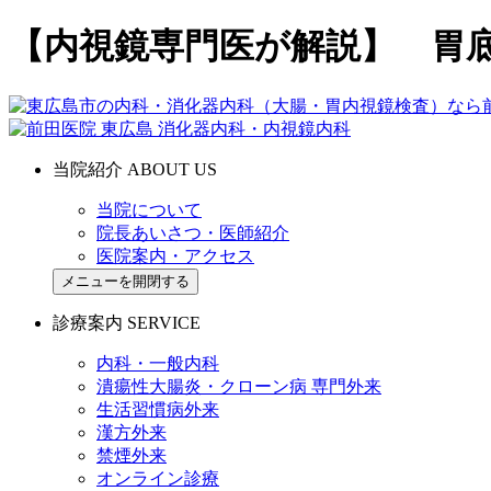
【内視鏡専門医が解説】 胃
当院紹介
ABOUT US
当院について
院長あいさつ・医師紹介
医院案内・アクセス
メニューを開閉する
診療案内
SERVICE
内科・一般内科
潰瘍性大腸炎・クローン病 専門外来
生活習慣病外来
漢方外来
禁煙外来
オンライン診療