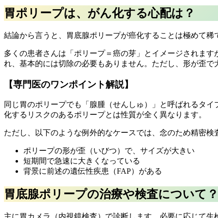
胃ポリープは、がん化する心配は？
結論から言うと、胃底腺ポリープが癌化することは極めて稀
多くの患者さんは「ポリープ＝癌の芽」とイメージされます
れ、基本的には切除の必要もありません。ただし、形が歪で大
【専門医のワンポイント解説】
同じ胃のポリープでも「腺腫（せんしゅ）」と呼ばれるタイ
化するリスクのあるポリープとは性質が全く異なります。
ただし、以下のような例外的なケースでは、念のため精密検
ポリープの形が歪（いびつ）で、サイズが大きい
短期間で急速に大きくなっている
背景に前述の遺伝性疾患（FAP）がある
胃底腺ポリープの治療や検査について
主に胃カメラ（内視鏡検査）で診断します。必要に応じて生