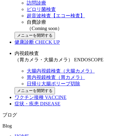
訪問診療
ピロリ菌検査
超音波検査【エコー検査】
自費診療
（Coming soon）
メニューを開閉する
健康診断
CHECK UP
内視鏡検査
（胃カメラ・大腸カメラ）
ENDOSCOPE
大腸内視鏡検査（大腸カメラ）
胃内視鏡検査（胃カメラ）
日帰り大腸ポリープ切除
メニューを開閉する
ワクチン接種
VACCINE
症状・疾患
DISEASE
ブログ
Blog