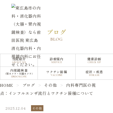
内科専門医の視点：インフルエンザ流行とワクチン接種について
ブログ
BLOG
当院紹介
診療案内
健康診断
ABOUT US
SERVICE
CHECK UP
内視鏡検査
ワクチン接種
症状・疾患
（胃カメラ・大腸カメラ）
VACCINE
DISEASE
ENDOSCOPE
HOME
ブログ
その他
内科専門医の視
点：インフルエンザ流行とワクチン接種について
2025.12.04
その他