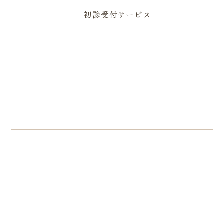
初診受付サービス
住所
〒739-2502 広島県東広島市黒瀬町国
近335-1
診療時間
月
火
水
木
金
土
日/祝
8：30～
●
●
●
●
●
●
／
12：30
15：00～
●
●
●
／
●
／
／
18：00
※第一土曜日午後は内視鏡検査・IBD専門外来（予約
制）
休診日
木曜日午後・土曜日午後・日曜日・祝日