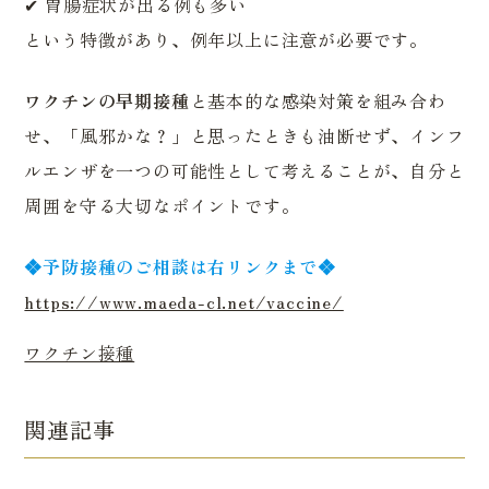
✔ 胃腸症状が出る例も多い
という特徴があり、例年以上に注意が必要です。
ワクチンの早期接種
と基本的な感染対策を組み合わ
せ、「風邪かな？」と思ったときも油断せず、インフ
内科・一般内科
潰瘍性大腸炎・クローン病 専門外来
ルエンザを一つの可能性として考えることが、自分と
周囲を守る大切なポイントです。
生活習慣病外来
漢方外来
大腸内視鏡検査（大腸カメラ）
当院について
胃内視鏡検査（胃カメラ）
院長あいさつ・医師紹介
禁煙外来
オンライン診療
❖予防接種のご相談は右リンクまで❖
日帰り大腸ポリープ切除
医院案内・アクセス
https://www.maeda-cl.net/vaccine/
訪問診療
ピロリ菌検査
ワクチン接種
自費診療
超音波検査【エコー検査】
（Coming soon）
関連記事