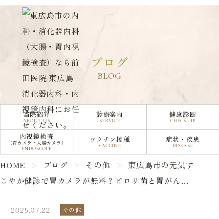
東広島市の元気すこやか健診で胃カメラが無料？ピロリ菌と胃がん予防を専門医が解説
ブログ
BLOG
当院紹介
診療案内
健康診断
ABOUT US
SERVICE
CHECK UP
内視鏡検査
ワクチン接種
症状・疾患
（胃カメラ・大腸カメラ）
VACCINE
DISEASE
ENDOSCOPE
HOME
ブログ
その他
東広島市の元気す
こやか健診で胃カメラが無料？ピロリ菌と胃がん予防
を専門医が解説
2025.07.22
その他