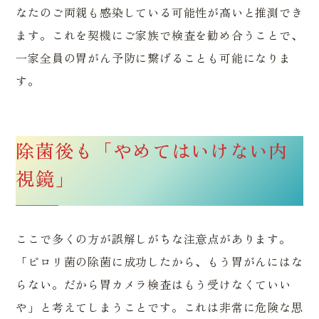
なたのご両親も感染している可能性が高いと推測でき
ます。これを契機にご家族で検査を勧め合うことで、
一家全員の胃がん予防に繋げることも可能になりま
す。
除菌後も「やめてはいけない内
視鏡」
内科・一般内科
潰瘍性大腸炎・クローン病 専門外来
ここで多くの方が誤解しがちな注意点があります。
生活習慣病外来
漢方外来
「ピロリ菌の除菌に成功したから、もう胃がんにはな
大腸内視鏡検査（大腸カメラ）
当院について
胃内視鏡検査（胃カメラ）
院長あいさつ・医師紹介
らない。だから胃カメラ検査はもう受けなくていい
禁煙外来
オンライン診療
や」と考えてしまうことです。これは非常に危険な思
日帰り大腸ポリープ切除
医院案内・アクセス