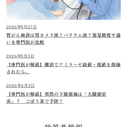
2026年5月27日
胃がん検診は胃カメラ派？バリウム派？発見精度や違
いを専門医が比較
2026年5月3日
【専門医が解説】健診でアミラーゼ高値・低値を指摘
されたら。
2026年4月3日
【専門医が解説】突然の下腹部痛は「大腸憩室
炎」？ ごぼう茶で予防？