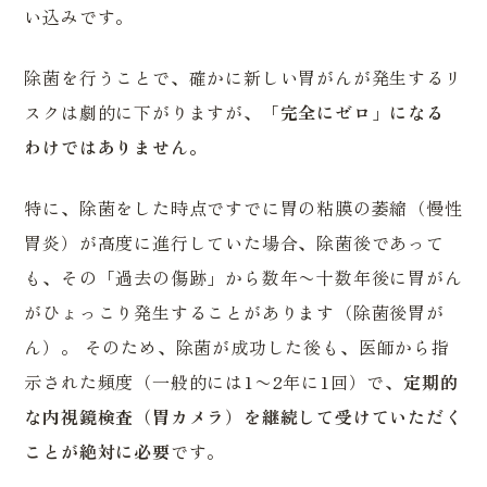
訪問診療
ピロリ菌検査
い込みです。
自費診療
超音波検査【エコー検査】
除菌を行うことで、確かに新しい胃がんが発生するリ
（Coming soon）
スクは劇的に下がりますが、
「完全にゼロ」になる
わけではありません。
特に、除菌をした時点ですでに胃の粘膜の萎縮（慢性
胃炎）が高度に進行していた場合、除菌後であって
も、その「過去の傷跡」から数年〜十数年後に胃がん
がひょっこり発生することがあります（除菌後胃が
ん）。 そのため、除菌が成功した後も、医師から指
示された頻度（一般的には1〜2年に1回）で、
定期的
な内視鏡検査（胃カメラ）を継続して受けていただく
ことが絶対に必要
です。